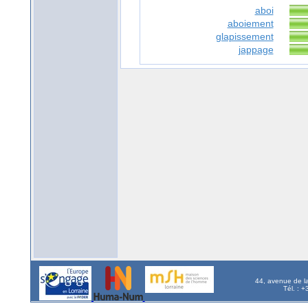
aboi
aboiement
glapissement
jappage
44, avenue de l
Tél. : 