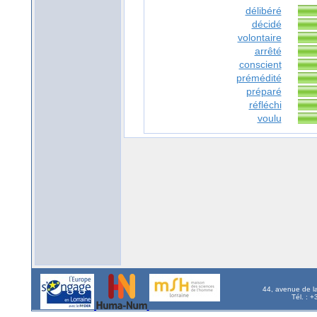
délibéré
décidé
volontaire
arrêté
conscient
prémédité
préparé
réfléchi
voulu
44, avenue de l
Tél. : 