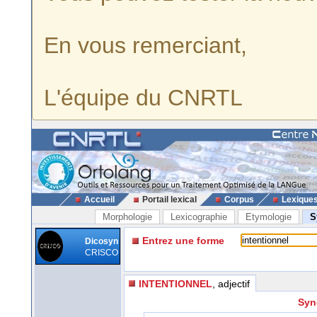
En vous remerciant,
L'équipe du CNRTL
Accueil
Portail lexical
Corpus
Lexique
Morphologie
Lexicographie
Etymologie
S
Entrez une forme
Dicosyn
CRISCO
INTENTIONNEL
, adjectif
Syn