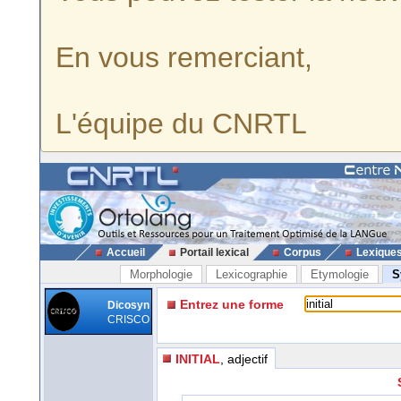
En vous remerciant,
L'équipe du CNRTL
Accueil
Portail lexical
Corpus
Lexique
Morphologie
Lexicographie
Etymologie
S
Entrez une forme
Dicosyn
CRISCO
INITIAL
, adjectif