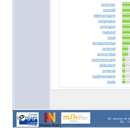
premier
primitif
élémentaire
originaire
primaire
naturel
inné
fondamental
originel
primordial
commençant
débutant
original
rudimentaire
sigle
44, avenue de l
Tél. : 