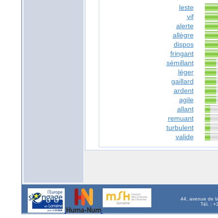
leste
vif
alerte
allègre
dispos
fringant
sémillant
léger
gaillard
ardent
agile
allant
remuant
turbulent
valide
44, avenue de l
Tél. : 