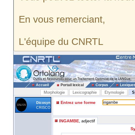
En vous remerciant,
L'équipe du CNRTL
Accueil
Portail lexical
Corpus
Lexique
Morphologie
Lexicographie
Etymologie
S
Entrez une forme
Dicosyn
CRISCO
INGAMBE
, adjectif
Sy