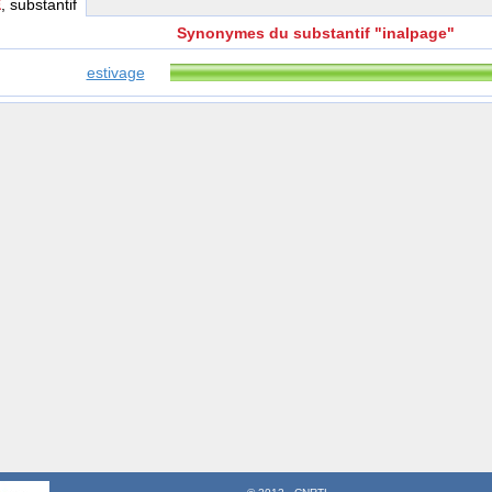
E
, substantif
Synonymes du substantif "inalpage"
estivage