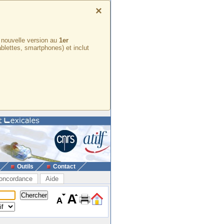
×
e nouvelle version au
1er
ablettes, smartphones) et inclut
Outils
Contact
oncordance
Aide