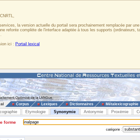
u CNRTL,
services, la version actuelle du portail sera prochainement remplacée par un
 une refonte complète de l'interface adaptée à tous les supports (ordinateurs, t
.
ion ici :
Portail lexical
cal
Corpus
Lexiques
Dictionnaires
Métalexicographie
cographie
Etymologie
Synonymie
Antonymie
Proxémie
C
ne forme
catégorie :