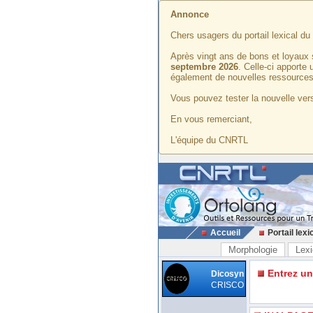
Annonce
Chers usagers du portail lexical d
Après vingt ans de bons et loyaux 
septembre 2026
. Celle-ci apporte
également de nouvelles ressources
Vous pouvez tester la nouvelle vers
En vous remerciant,
L'équipe du CNRTL
Accueil
Portail lexi
Morphologie
Lexi
Entrez u
Dicosyn
CRISCO