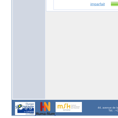
imparfait
44, avenue de l
Tél. : 