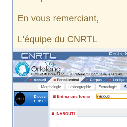
En vous remerciant,
L'équipe du CNRTL
Accueil
Portail lexical
Corpus
Lexique
Morphologie
Lexicographie
Etymologie
S
Entrez une forme
Dicosyn
CRISCO
INABOUTI