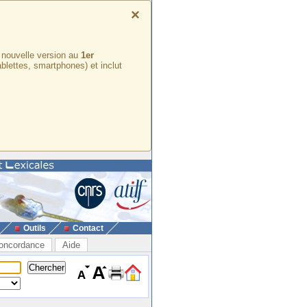
×
e nouvelle version au
1er
ablettes, smartphones) et inclut
Outils
Contact
oncordance
Aide