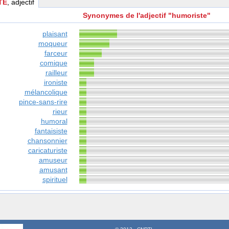
TE
, adjectif
Synonymes de l'adjectif "humoriste"
plaisant
moqueur
farceur
comique
railleur
ironiste
mélancolique
pince-sans-rire
rieur
humoral
fantaisiste
chansonnier
caricaturiste
amuseur
amusant
spirituel