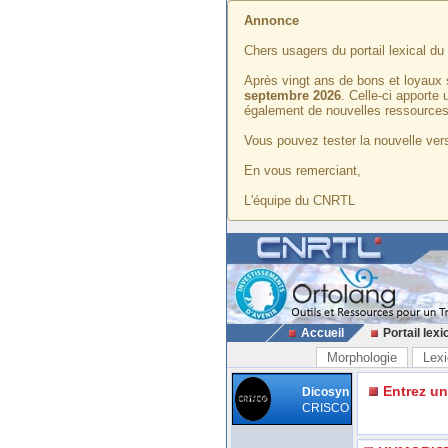
Annonce
Chers usagers du portail lexical d
Après vingt ans de bons et loyaux 
septembre 2026
. Celle-ci apporte
également de nouvelles ressources
Vous pouvez tester la nouvelle vers
En vous remerciant,
L'équipe du CNRTL
Accueil
Portail lexi
Morphologie
Lexi
Entrez u
Dicosyn
CRISCO