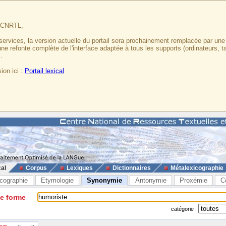
u CNRTL,
services, la version actuelle du portail sera prochainement remplacée par un
 une refonte complète de l'interface adaptée à tous les supports (ordinateurs, t
.
ion ici :
Portail lexical
cal
Corpus
Lexiques
Dictionnaires
Métalexicographie
cographie
Etymologie
Synonymie
Antonymie
Proxémie
C
ne forme
catégorie :