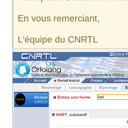
En vous remerciant,
L'équipe du CNRTL
Accueil
Portail lexical
Corpus
Lexique
Morphologie
Lexicographie
Etymologie
S
Entrez une forme
Dicosyn
CRISCO
HART
, substantif