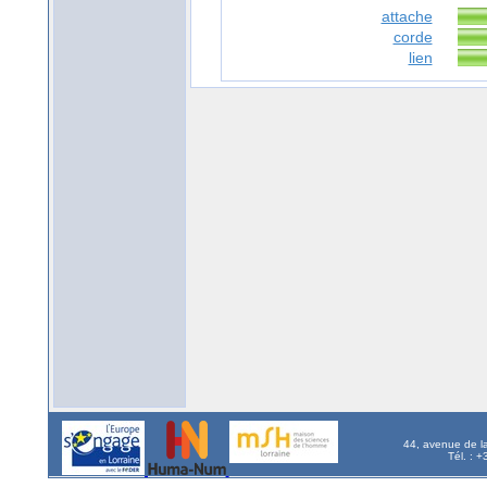
attache
corde
lien
44, avenue de l
Tél. : 