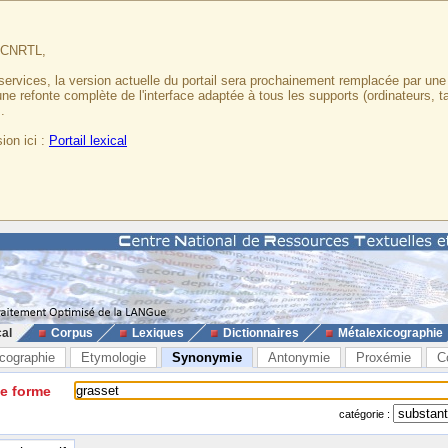
u CNRTL,
services, la version actuelle du portail sera prochainement remplacée par un
 une refonte complète de l'interface adaptée à tous les supports (ordinateurs, t
.
ion ici :
Portail lexical
cal
Corpus
Lexiques
Dictionnaires
Métalexicographie
cographie
Etymologie
Synonymie
Antonymie
Proxémie
C
ne forme
catégorie :