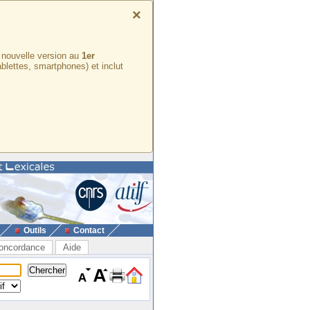
×
e nouvelle version au
1er
ablettes, smartphones) et inclut
Outils
Contact
oncordance
Aide