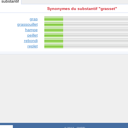
, substantif
Synonymes du substantif "grasset"
gras
grassouillet
hampe
oeillet
rebondi
replet