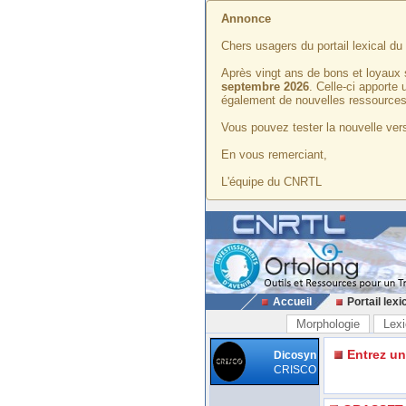
Annonce
Chers usagers du portail lexical d
Après vingt ans de bons et loyaux 
septembre 2026
. Celle-ci apporte
également de nouvelles ressources
Vous pouvez tester la nouvelle vers
En vous remerciant,
L'équipe du CNRTL
Accueil
Portail lexi
Morphologie
Lexi
Entrez u
Dicosyn
CRISCO