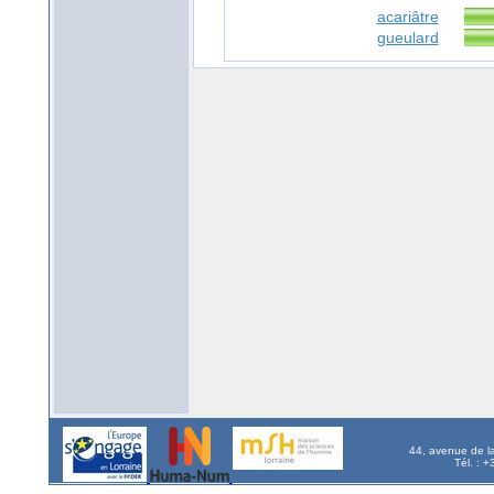
acariâtre
gueulard
44, avenue de l
Tél. : 