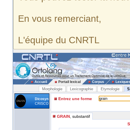
En vous remerciant,
L'équipe du CNRTL
Accueil
Portail lexical
Corpus
Lexique
Morphologie
Lexicographie
Etymologie
S
Entrez une forme
Dicosyn
CRISCO
GRAIN
, substantif
S