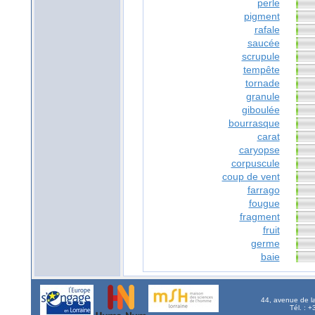
perle
pigment
rafale
saucée
scrupule
tempête
tornade
granule
giboulée
bourrasque
carat
caryopse
corpuscule
coup de vent
farrago
fougue
fragment
fruit
germe
baie
44, avenue de l
Tél. : 