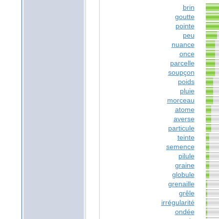
brin
goutte
pointe
peu
nuance
once
parcelle
soupçon
poids
pluie
morceau
atome
averse
particule
teinte
semence
pilule
graine
globule
grenaille
grêle
irrégularité
ondée