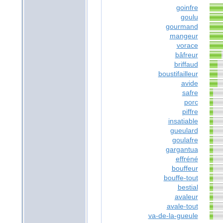
goinfre
goulu
gourmand
mangeur
vorace
bâfreur
briffaud
boustifailleur
avide
safre
porc
piffre
insatiable
gueulard
goulafre
gargantua
effréné
bouffeur
bouffe-tout
bestial
avaleur
avale-tout
va-de-la-gueule