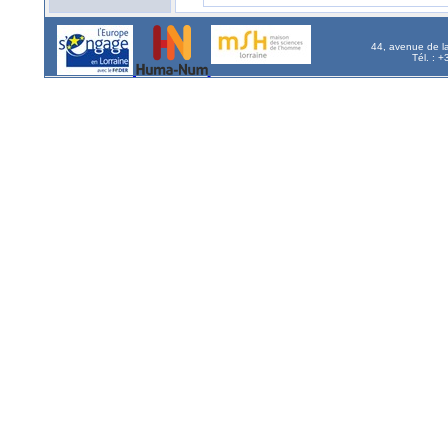
44, avenue de l
Tél. : 