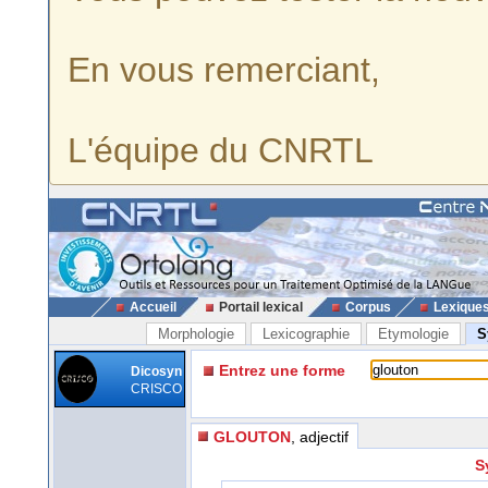
En vous remerciant,
L'équipe du CNRTL
Accueil
Portail lexical
Corpus
Lexique
Morphologie
Lexicographie
Etymologie
S
Entrez une forme
Dicosyn
CRISCO
GLOUTON
, adjectif
S