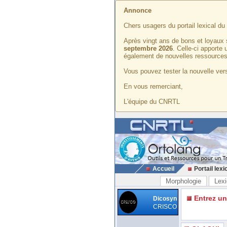
Annonce
Chers usagers du portail lexical d
Après vingt ans de bons et loyaux 
septembre 2026
. Celle-ci apporte
également de nouvelles ressources
Vous pouvez tester la nouvelle vers
En vous remerciant,
L'équipe du CNRTL
Accueil
Portail lexi
Morphologie
Lexi
Entrez u
Dicosyn
CRISCO