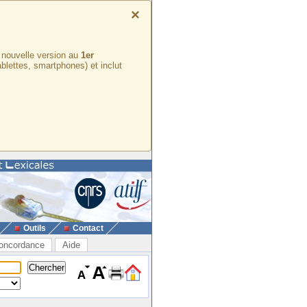
×
e nouvelle version au
1er
ablettes, smartphones) et inclut
Outils
Contact
oncordance
Aide