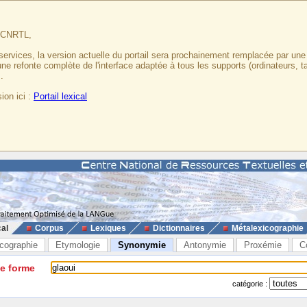
u CNRTL,
services, la version actuelle du portail sera prochainement remplacée par un
 une refonte complète de l'interface adaptée à tous les supports (ordinateurs, t
.
ion ici :
Portail lexical
cal
Corpus
Lexiques
Dictionnaires
Métalexicographie
cographie
Etymologie
Synonymie
Antonymie
Proxémie
C
ne forme
catégorie :