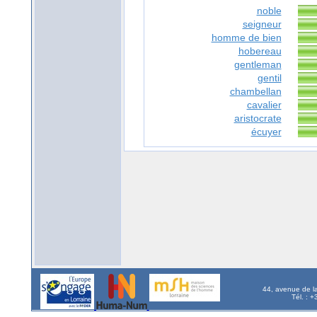
noble
seigneur
homme de bien
hobereau
gentleman
gentil
chambellan
cavalier
aristocrate
écuyer
44, avenue de l
Tél. : 