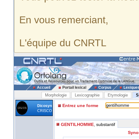
En vous remerciant,
L'équipe du CNRTL
Accueil
Portail lexical
Corpus
Lexique
Morphologie
Lexicographie
Etymologie
S
Entrez une forme
Dicosyn
CRISCO
GENTILHOMME
, substantif
Syno