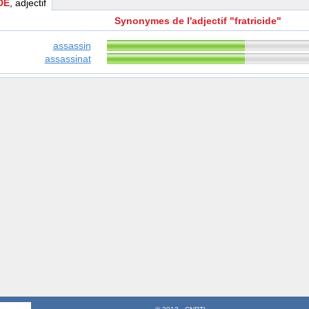
DE
, adjectif
Synonymes de l'adjectif "fratricide"
assassin
assassinat