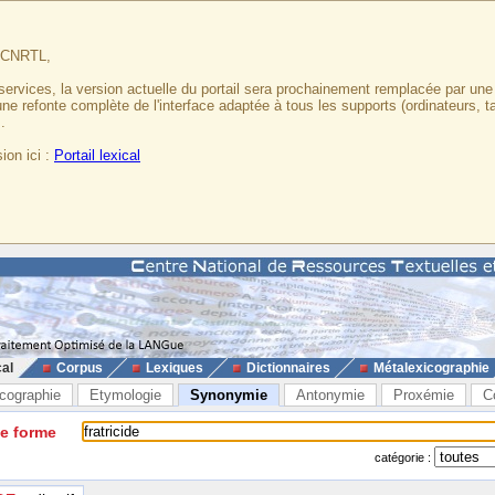
u CNRTL,
services, la version actuelle du portail sera prochainement remplacée par un
 une refonte complète de l'interface adaptée à tous les supports (ordinateurs, t
.
ion ici :
Portail lexical
cal
Corpus
Lexiques
Dictionnaires
Métalexicographie
cographie
Etymologie
Synonymie
Antonymie
Proxémie
C
ne forme
catégorie :