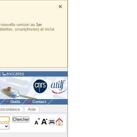
×
e nouvelle version au
1er
ablettes, smartphones) et inclut
Outils
Contact
oncordance
Aide