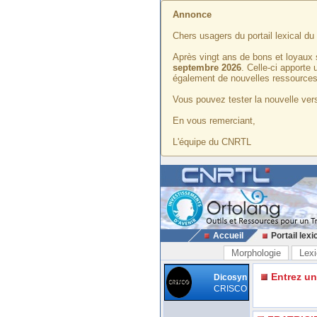
Annonce
Chers usagers du portail lexical d
Après vingt ans de bons et loyaux 
septembre 2026
. Celle-ci apporte
également de nouvelles ressources
Vous pouvez tester la nouvelle vers
En vous remerciant,
L'équipe du CNRTL
Accueil
Portail lexi
Morphologie
Lexi
Entrez u
Dicosyn
CRISCO