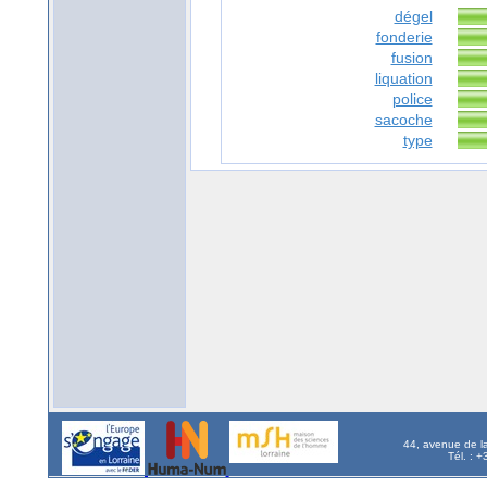
dégel
fonderie
fusion
liquation
police
sacoche
type
44, avenue de l
Tél. : 