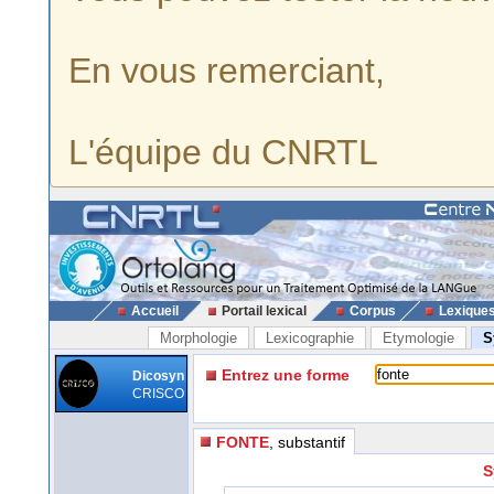
En vous remerciant,
L'équipe du CNRTL
Accueil
Portail lexical
Corpus
Lexique
Morphologie
Lexicographie
Etymologie
S
Entrez une forme
Dicosyn
CRISCO
FONTE
, substantif
S