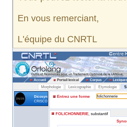
En vous remerciant,
L'équipe du CNRTL
Accueil
Portail lexical
Corpus
Lexique
Morphologie
Lexicographie
Etymologie
S
Entrez une forme
Dicosyn
CRISCO
FOLICHONNERIE
, substantif
Synon