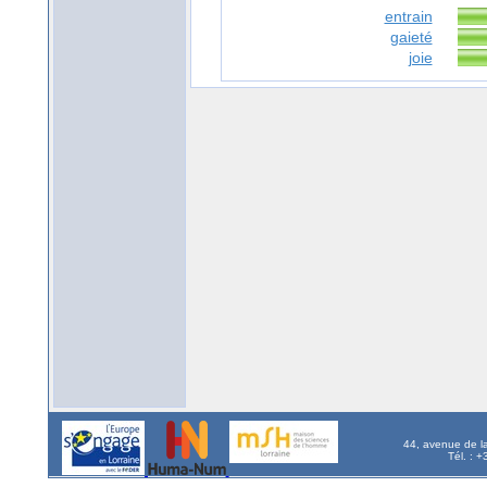
entrain
gaieté
joie
44, avenue de l
Tél. : 