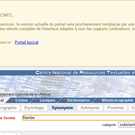
u CNRTL,
services, la version actuelle du portail sera prochainement remplacée par un
 une refonte complète de l'interface adaptée à tous les supports (ordinateurs, t
.
ion ici :
Portail lexical
cal
Corpus
Lexiques
Dictionnaires
Métalexicographie
cographie
Etymologie
Synonymie
Antonymie
Proxémie
C
ne forme
catégorie :