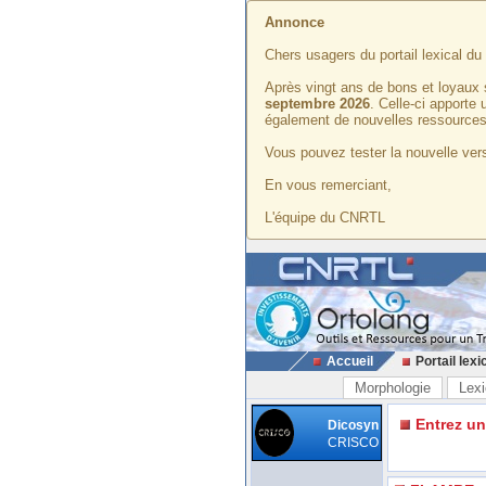
Annonce
Chers usagers du portail lexical d
Après vingt ans de bons et loyaux 
septembre 2026
. Celle-ci apporte
également de nouvelles ressources
Vous pouvez tester la nouvelle vers
En vous remerciant,
L'équipe du CNRTL
Accueil
Portail lexi
Morphologie
Lexi
Entrez u
Dicosyn
CRISCO