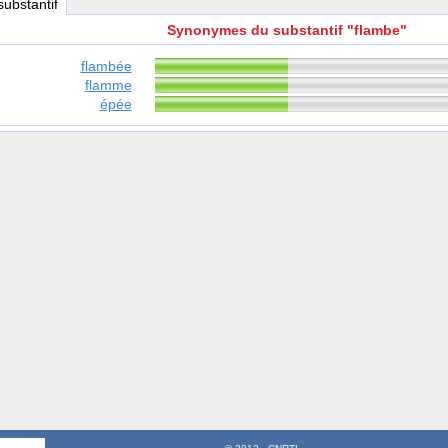
 substantif
Synonymes du substantif "flambe"
flambée
flamme
épée