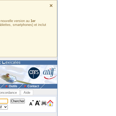
×
e nouvelle version au
1er
ablettes, smartphones) et inclut
Outils
Contact
oncordance
Aide