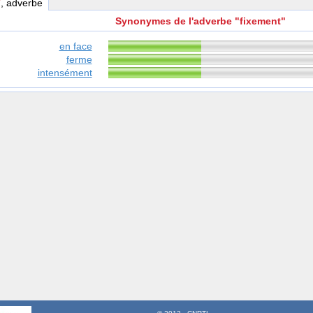
T
, adverbe
Synonymes de l'adverbe "fixement"
en face
ferme
intensément