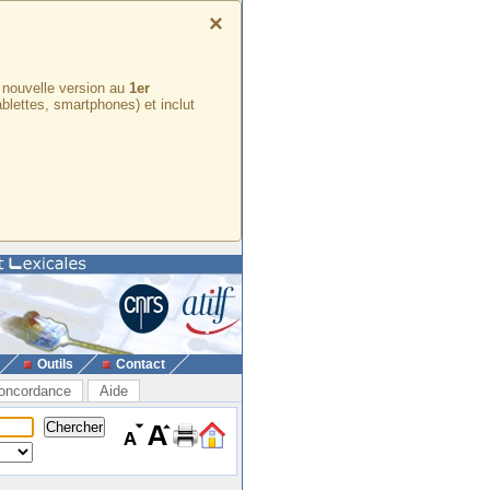
×
e nouvelle version au
1er
ablettes, smartphones) et inclut
Outils
Contact
oncordance
Aide