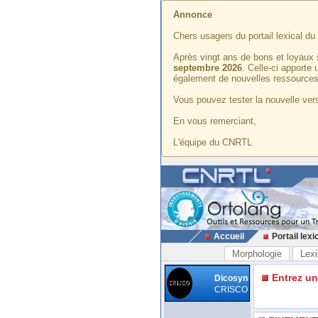
Annonce
Chers usagers du portail lexical d
Après vingt ans de bons et loyaux 
septembre 2026
. Celle-ci apporte
également de nouvelles ressources
Vous pouvez tester la nouvelle vers
En vous remerciant,
L'équipe du CNRTL
Accueil
Portail lexi
Morphologie
Lexi
Entrez u
Dicosyn
CRISCO