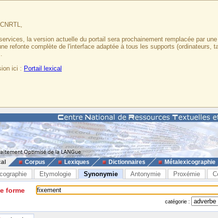
u CNRTL,
services, la version actuelle du portail sera prochainement remplacée par un
 une refonte complète de l'interface adaptée à tous les supports (ordinateurs, t
.
ion ici :
Portail lexical
cal
Corpus
Lexiques
Dictionnaires
Métalexicographie
cographie
Etymologie
Synonymie
Antonymie
Proxémie
C
ne forme
catégorie :