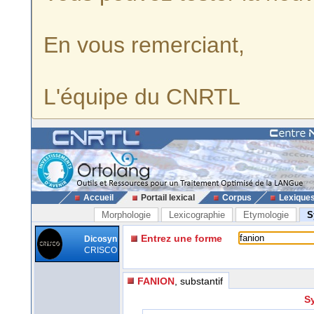
En vous remerciant,
L'équipe du CNRTL
Accueil
Portail lexical
Corpus
Lexique
Morphologie
Lexicographie
Etymologie
S
Entrez une forme
Dicosyn
CRISCO
FANION
, substantif
S