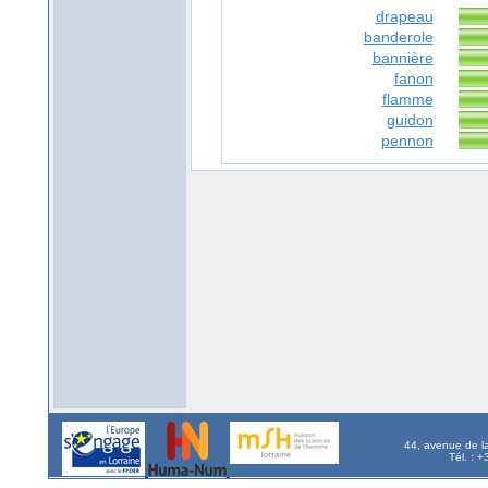
drapeau
banderole
bannière
fanon
flamme
guidon
pennon
44, avenue de l
Tél. : 