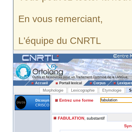
En vous remerciant,
L'équipe du CNRTL
Accueil
Portail lexical
Corpus
Lexique
Morphologie
Lexicographie
Etymologie
S
Entrez une forme
Dicosyn
CRISCO
FABULATION
, substantif
Syn