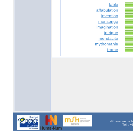
fable
affabulation
invention
mensonge
imagination
intrigue
mendacité
mythomanie
trame
44, avenue de l
Tél. : 