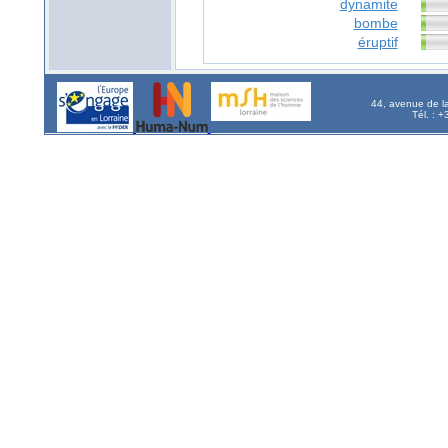
dynamite
bombe
éruptif
44, avenue de l
Tél. : 