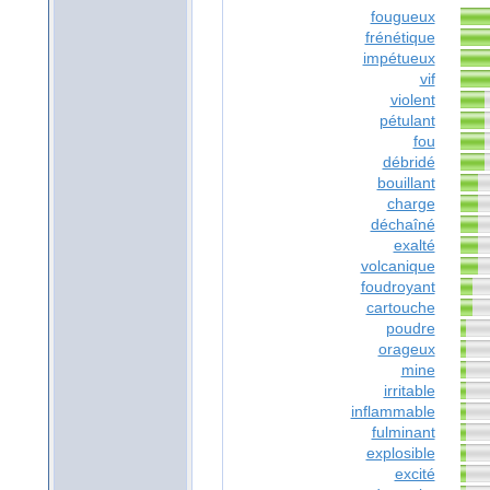
fougueux
frénétique
impétueux
vif
violent
pétulant
fou
débridé
bouillant
charge
déchaîné
exalté
volcanique
foudroyant
cartouche
poudre
orageux
mine
irritable
inflammable
fulminant
explosible
excité