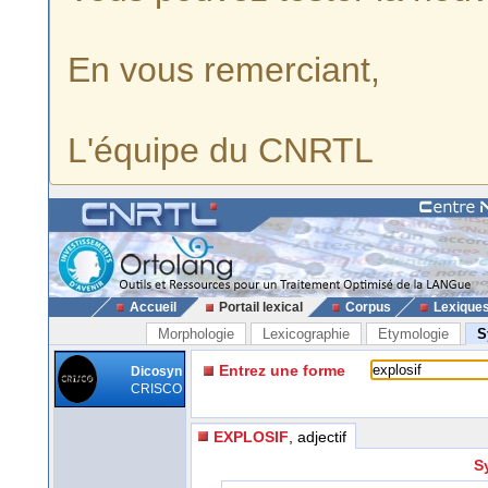
En vous remerciant,
L'équipe du CNRTL
Accueil
Portail lexical
Corpus
Lexique
Morphologie
Lexicographie
Etymologie
S
Entrez une forme
Dicosyn
CRISCO
EXPLOSIF
, adjectif
S