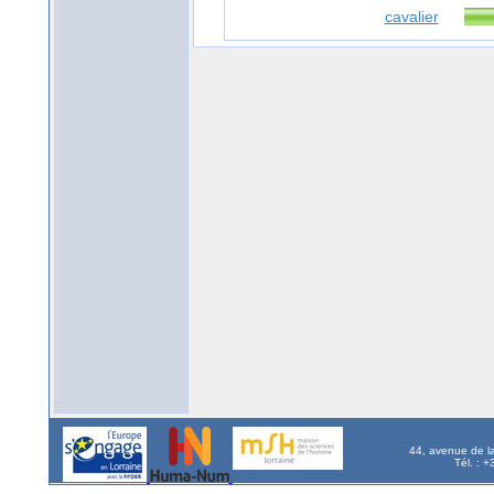
cavalier
44, avenue de l
Tél. : 