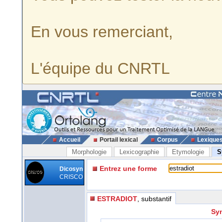
En vous remerciant,
L'équipe du CNRTL
Accueil
Portail lexical
Corpus
Lexique
Morphologie
Lexicographie
Etymologie
S
Entrez une forme
Dicosyn
CRISCO
ESTRADIOT
, substantif
Syn