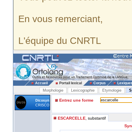
En vous remerciant,
L'équipe du CNRTL
Accueil
Portail lexical
Corpus
Lexique
Morphologie
Lexicographie
Etymologie
S
Entrez une forme
Dicosyn
CRISCO
ESCARCELLE
, substantif
Syn