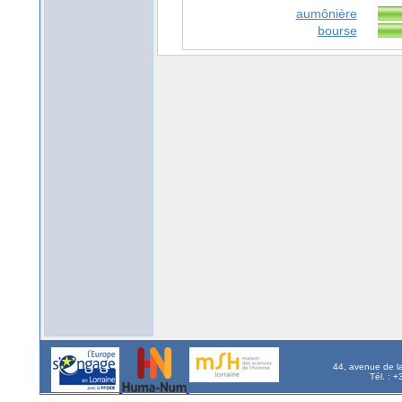
aumônière
bourse
44, avenue de l
Tél. : 