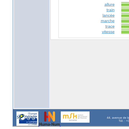
allure
train
lancée
marche
trace
vitesse
44, avenue de l
Tél. : 