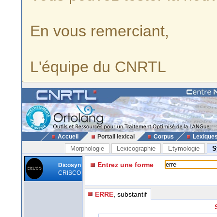
En vous remerciant,
L'équipe du CNRTL
Accueil
Portail lexical
Corpus
Lexique
Morphologie
Lexicographie
Etymologie
S
Entrez une forme
Dicosyn
CRISCO
ERRE
, substantif