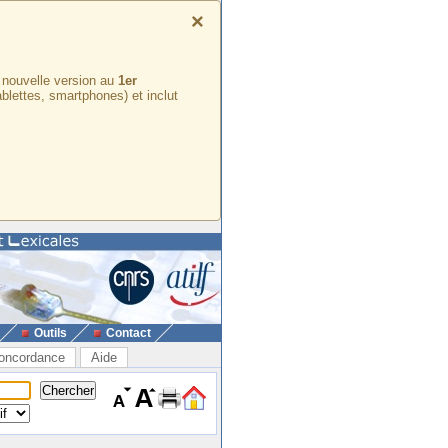
×
e nouvelle version au
1er
ablettes, smartphones) et inclut
Outils
Contact
oncordance
Aide