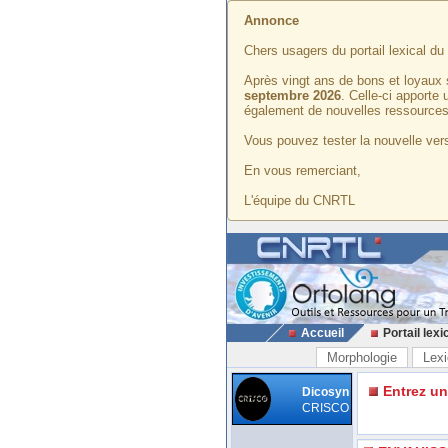
Annonce
Chers usagers du portail lexical d
Après vingt ans de bons et loyaux 
septembre 2026
. Celle-ci apporte
également de nouvelles ressources
Vous pouvez tester la nouvelle vers
En vous remerciant,
L'équipe du CNRTL
Accueil
Portail lexi
Morphologie
Lexi
Entrez u
Dicosyn
CRISCO