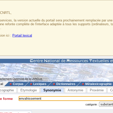
u CNRTL,
services, la version actuelle du portail sera prochainement remplacée par un
 une refonte complète de l'interface adaptée à tous les supports (ordinateurs, t
.
ion ici :
Portail lexical
cal
Corpus
Lexiques
Dictionnaires
Métalexicographie
cographie
Etymologie
Synonymie
Antonymie
Proxémie
C
ne forme
catégorie :