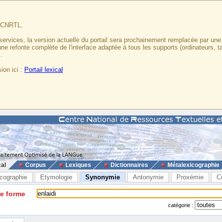
u CNRTL,
services, la version actuelle du portail sera prochainement remplacée par un
 une refonte complète de l'interface adaptée à tous les supports (ordinateurs, t
.
ion ici :
Portail lexical
cal
Corpus
Lexiques
Dictionnaires
Métalexicographie
cographie
Etymologie
Synonymie
Antonymie
Proxémie
C
ne forme
catégorie :