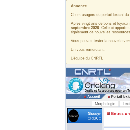
Annonce
Chers usagers du portail lexical d
Après vingt ans de bons et loyaux 
septembre 2026
. Celle-ci apporte
également de nouvelles ressources
Vous pouvez tester la nouvelle vers
En vous remerciant,
L'équipe du CNRTL
Accueil
Portail lexi
Morphologie
Lexi
Entrez u
Dicosyn
CRISCO