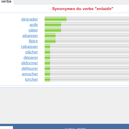
, verbe
Synonymes du verbe "enlaidir"
dégrader
avilir
gâter
abaisser
flétrir
rabaisser
gâcher
déparer
déformer
défigurer
amocher
torcher