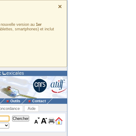
×
e nouvelle version au
1er
ablettes, smartphones) et inclut
Outils
Contact
oncordance
Aide