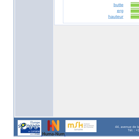
butte
erg
hauteur
44, avenue de l
Tél. : 