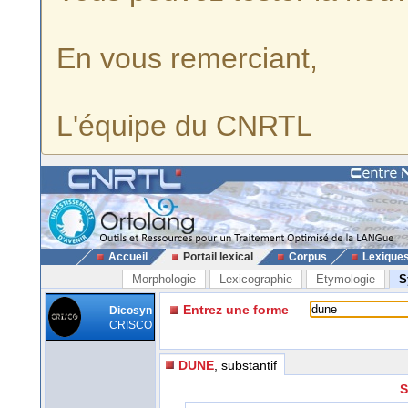
En vous remerciant,
L'équipe du CNRTL
Accueil
Portail lexical
Corpus
Lexique
Morphologie
Lexicographie
Etymologie
S
Entrez une forme
Dicosyn
CRISCO
DUNE
, substantif
S