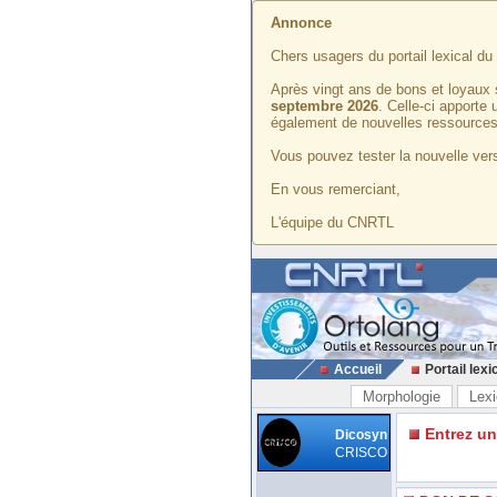
Annonce
Chers usagers du portail lexical d
Après vingt ans de bons et loyaux 
septembre 2026
. Celle-ci apporte
également de nouvelles ressources
Vous pouvez tester la nouvelle vers
En vous remerciant,
L'équipe du CNRTL
Accueil
Portail lexi
Morphologie
Lexi
Entrez u
Dicosyn
CRISCO