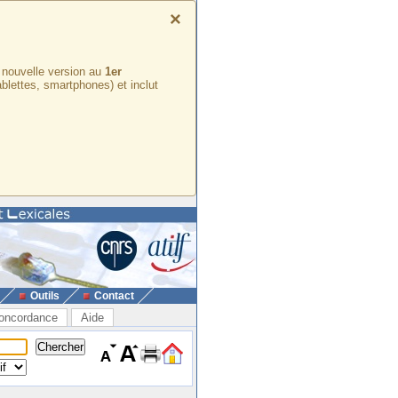
×
e nouvelle version au
1er
ablettes, smartphones) et inclut
Outils
Contact
oncordance
Aide