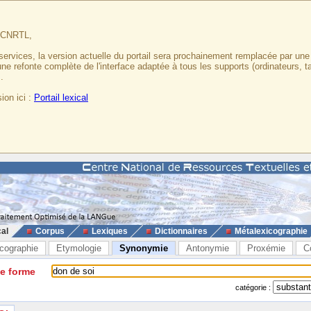
u CNRTL,
services, la version actuelle du portail sera prochainement remplacée par un
 une refonte complète de l'interface adaptée à tous les supports (ordinateurs, t
.
ion ici :
Portail lexical
cal
Corpus
Lexiques
Dictionnaires
Métalexicographie
cographie
Etymologie
Synonymie
Antonymie
Proxémie
C
ne forme
catégorie :