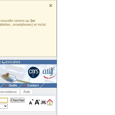
×
e nouvelle version au
1er
ablettes, smartphones) et inclut
Outils
Contact
oncordance
Aide