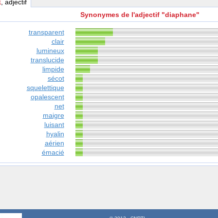
E
, adjectif
Synonymes de l'adjectif "diaphane"
transparent
clair
lumineux
translucide
limpide
sécot
squelettique
opalescent
net
maigre
luisant
hyalin
aérien
émacié