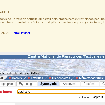
u CNRTL,
services, la version actuelle du portail sera prochainement remplacée par un
 une refonte complète de l'interface adaptée à tous les supports (ordinateurs, t
.
ion ici :
Portail lexical
cal
Corpus
Lexiques
Dictionnaires
Métalexicographie
cographie
Etymologie
Synonymie
Antonymie
Proxémie
C
ne forme
catégorie :