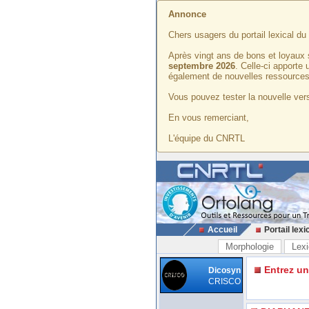
Annonce
Chers usagers du portail lexical d
Après vingt ans de bons et loyaux 
septembre 2026
. Celle-ci apporte
également de nouvelles ressources
Vous pouvez tester la nouvelle vers
En vous remerciant,
L'équipe du CNRTL
Accueil
Portail lexi
Morphologie
Lexi
Entrez u
Dicosyn
CRISCO