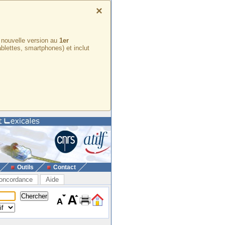
×
e nouvelle version au
1er
ablettes, smartphones) et inclut
Outils
Contact
oncordance
Aide