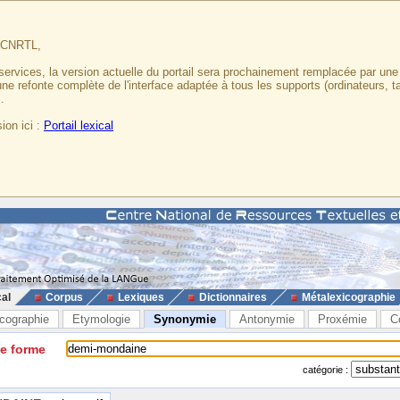
u CNRTL,
services, la version actuelle du portail sera prochainement remplacée par un
 une refonte complète de l'interface adaptée à tous les supports (ordinateurs, t
.
ion ici :
Portail lexical
cal
Corpus
Lexiques
Dictionnaires
Métalexicographie
cographie
Etymologie
Synonymie
Antonymie
Proxémie
C
ne forme
catégorie :