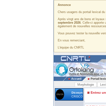
Annonce
Chers usagers du portail lexical d
Après vingt ans de bons et loyaux 
septembre 2026
. Celle-ci apporte
également de nouvelles ressources
Vous pouvez tester la nouvelle vers
En vous remerciant,
L'équipe du CNRTL
Accueil
Portail lexi
Morphologie
Lexi
Entrez u
Dicosyn
CRISCO