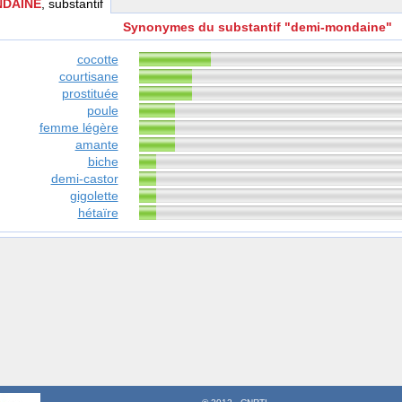
NDAINE
, substantif
Synonymes du substantif "demi-mondaine"
cocotte
courtisane
prostituée
poule
femme légère
amante
biche
demi-castor
gigolette
hétaïre