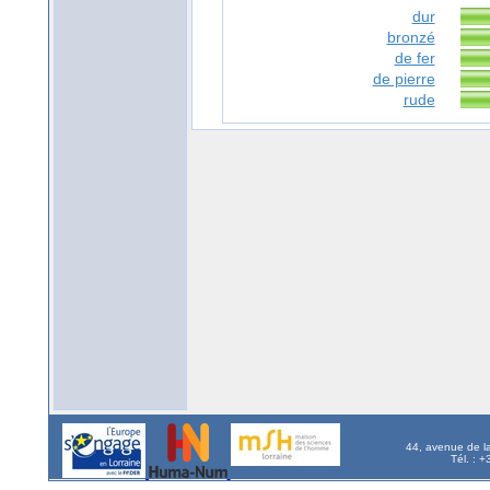
dur
bronzé
de fer
de pierre
rude
44, avenue de l
Tél. : 