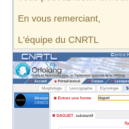
En vous remerciant,
L'équipe du CNRTL
Accueil
Portail lexical
Corpus
Lexique
Morphologie
Lexicographie
Etymologie
S
Entrez une forme
Dicosyn
CRISCO
DAGUET
, substantif
Sy