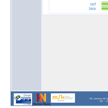
cerf
hère
44, avenue de l
Tél. : 