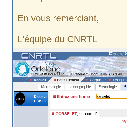
En vous remerciant,
L'équipe du CNRTL
Accueil
Portail lexical
Corpus
Lexique
Morphologie
Lexicographie
Etymologie
S
Entrez une forme
Dicosyn
CRISCO
CORSELET
, substantif
Sy