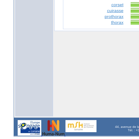
corset
cuirasse
prothorax
thorax
44, avenue de l
Tél. : 