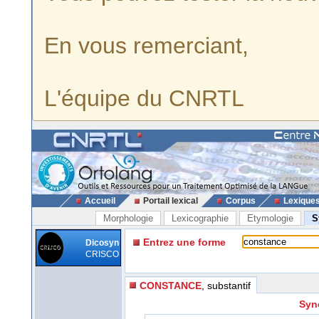
En vous remerciant,
L'équipe du CNRTL
Accueil
Portail lexical
Corpus
Lexique
Morphologie
Lexicographie
Etymologie
S
Entrez une forme
Dicosyn
CRISCO
CONSTANCE
, substantif
Syn