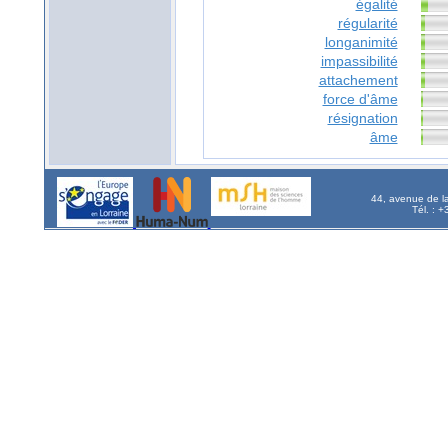
égalité
régularité
longanimité
impassibilité
attachement
force d'âme
résignation
âme
44, avenue de l
Tél. : 