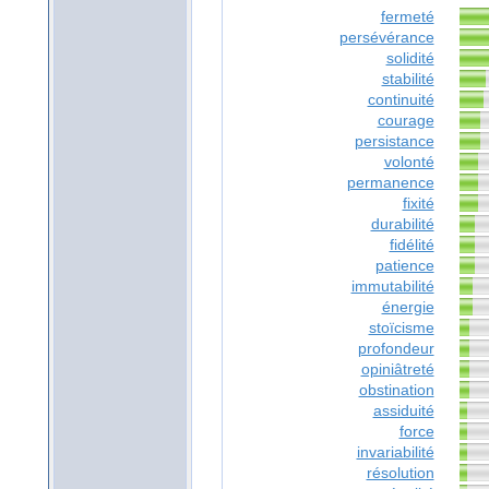
fermeté
persévérance
solidité
stabilité
continuité
courage
persistance
volonté
permanence
fixité
durabilité
fidélité
patience
immutabilité
énergie
stoïcisme
profondeur
opiniâtreté
obstination
assiduité
force
invariabilité
résolution