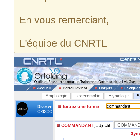
En vous remerciant,
L'équipe du CNRTL
Accueil
Portail lexical
Corpus
Lexique
Morphologie
Lexicographie
Etymologie
S
Entrez une forme
Dicosyn
CRISCO
COMMAN
COMMANDANT
, adjectif
Syno