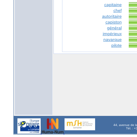
capitaine
chef
autoritaire
capiston
général
impérieux
navarque
pilote
44, avenue de l
Tél. : 