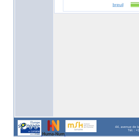
breuil
44, avenue de l
Tél. : 