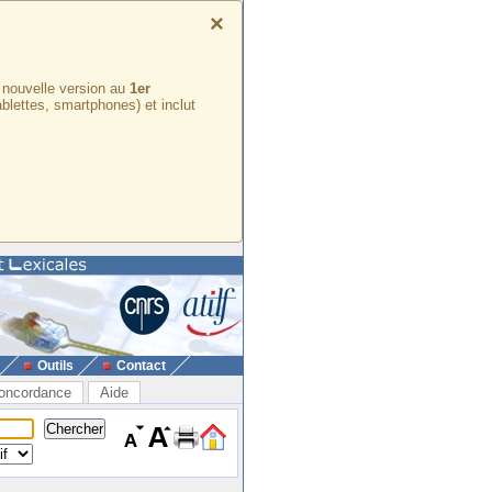
×
e nouvelle version au
1er
ablettes, smartphones) et inclut
Outils
Contact
oncordance
Aide