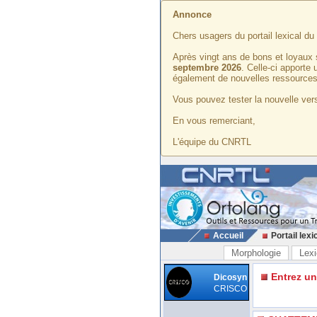
Annonce
Chers usagers du portail lexical d
Après vingt ans de bons et loyaux 
septembre 2026
. Celle-ci apporte
également de nouvelles ressources
Vous pouvez tester la nouvelle vers
En vous remerciant,
L'équipe du CNRTL
Accueil
Portail lexi
Morphologie
Lexi
Entrez u
Dicosyn
CRISCO