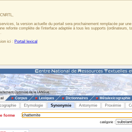
u CNRTL,
services, la version actuelle du portail sera prochainement remplacée par un
 une refonte complète de l'interface adaptée à tous les supports (ordinateurs, t
.
ion ici :
Portail lexical
cal
Corpus
Lexiques
Dictionnaires
Métalexicographie
cographie
Etymologie
Synonymie
Antonymie
Proxémie
C
ne forme
catégorie :