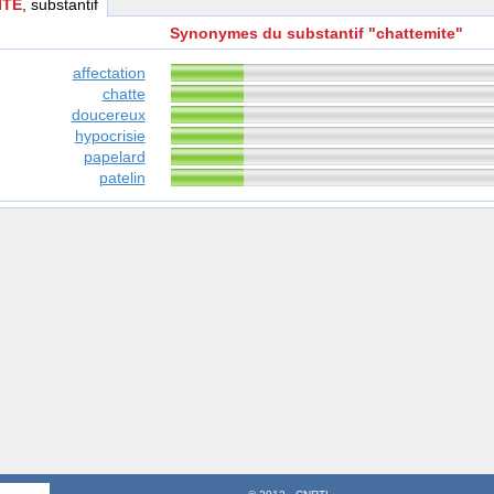
ITE
, substantif
Synonymes du substantif "chattemite"
affectation
chatte
doucereux
hypocrisie
papelard
patelin