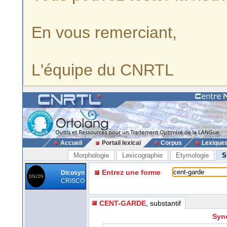
En vous remerciant,
L'équipe du CNRTL
Accueil
Portail lexical
Corpus
Lexique
Morphologie
Lexicographie
Etymologie
S
Entrez une forme
Dicosyn
CRISCO
CENT-GARDE
, substantif
Syn