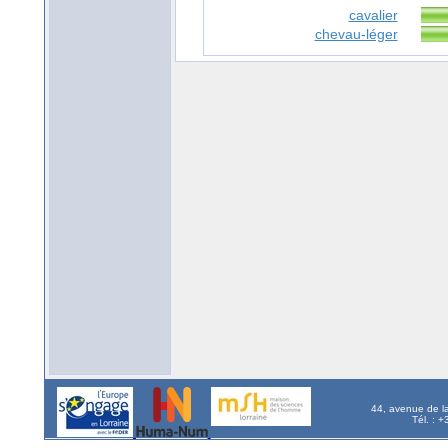
cavalier
chevau-léger
44, avenue de l
Tél. : 