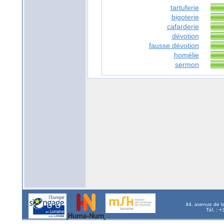
tartuferie
bigoterie
cafarderie
dévotion
fausse dévotion
homélie
sermon
44, avenue de l
Tél. : 