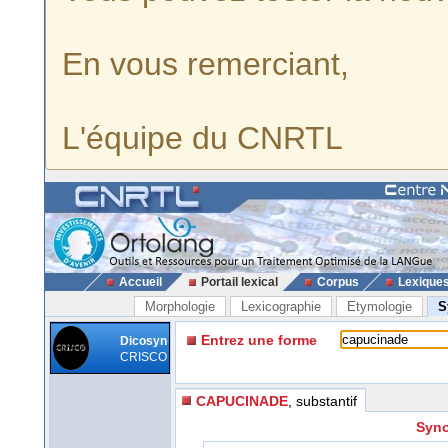
En vous remerciant,
L'équipe du CNRTL
Accueil
Portail lexical
Corpus
Lexique
Morphologie
Lexicographie
Etymologie
S
Entrez une forme
Dicosyn
CRISCO
CAPUCINADE
, substantif
Syno