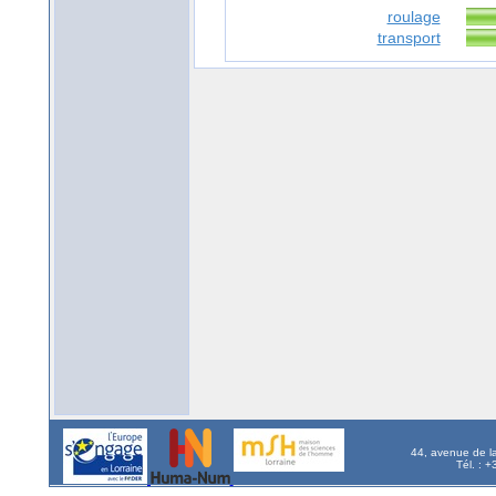
roulage
transport
44, avenue de l
Tél. : 