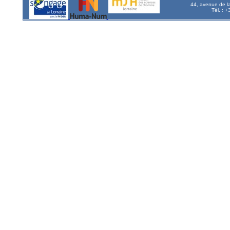
44, avenue de l
Tél. : 