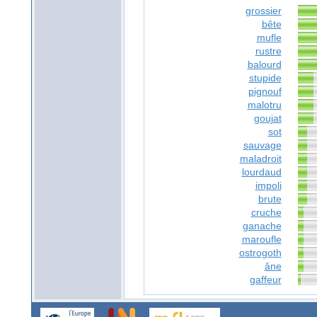
grossier
bête
mufle
rustre
balourd
stupide
pignouf
malotru
goujat
sot
sauvage
maladroit
lourdaud
impoli
brute
cruche
ganache
maroufle
ostrogoth
âne
gaffeur