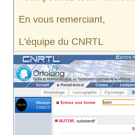
En vous remerciant,
L'équipe du CNRTL
Accueil
Portail lexical
Corpus
Lexique
Morphologie
Lexicographie
Etymologie
S
Entrez une forme
Dicosyn
CRISCO
BUTOR
, substantif
S