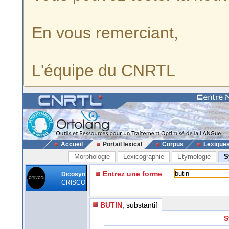
En vous remerciant,
L'équipe du CNRTL
Accueil
Portail lexical
Corpus
Lexique
Morphologie
Lexicographie
Etymologie
S
Entrez une forme
Dicosyn
CRISCO
BUTIN
, substantif
S