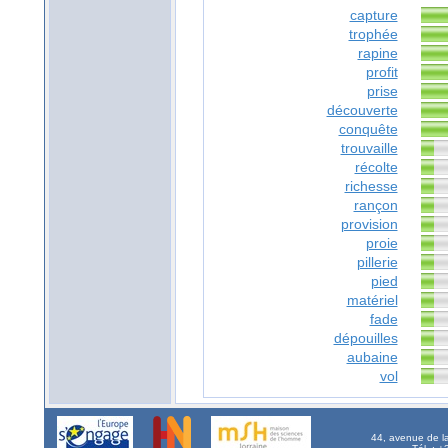
capture
trophée
rapine
profit
prise
découverte
conquête
trouvaille
récolte
richesse
rançon
provision
proie
pillerie
pied
matériel
fade
dépouilles
aubaine
vol
44, avenue de l