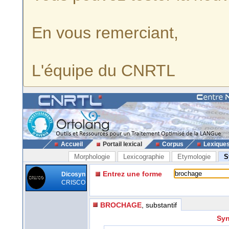
En vous remerciant,
L'équipe du CNRTL
Accueil
Portail lexical
Corpus
Lexique
Morphologie
Lexicographie
Etymologie
S
Entrez une forme
Dicosyn
CRISCO
BROCHAGE
, substantif
Syn