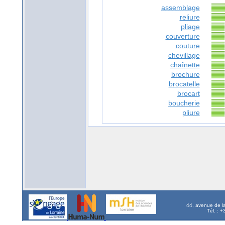
assemblage
reliure
pliage
couverture
couture
chevillage
chaînette
brochure
brocatelle
brocart
boucherie
pliure
44, avenue de l
Tél. : 