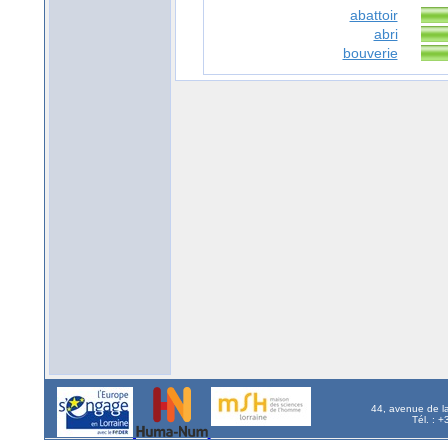
abattoir
abri
bouverie
44, avenue de l
Tél. : 