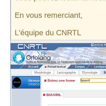
En vous remerciant,
L'équipe du CNRTL
Accueil
Portail lexical
Corpus
Lexique
Morphologie
Lexicographie
Etymologie
S
Entrez une forme
Dicosyn
CRISCO
BOUVRIL