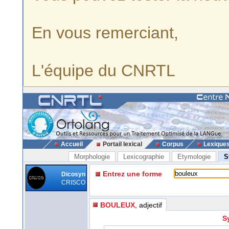
En vous remerciant,
L'équipe du CNRTL
Accueil
Portail lexical
Corpus
Lexique
Morphologie
Lexicographie
Etymologie
S
Entrez une forme
Dicosyn
CRISCO
BOULEUX
, adjectif
S