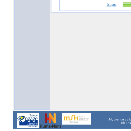
trapu
44, avenue de l
Tél. : 