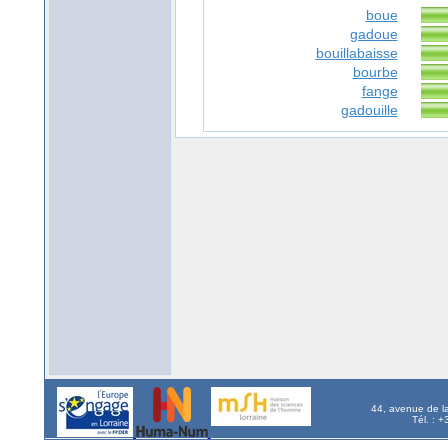
boue
gadoue
bouillabaisse
bourbe
fange
gadouille
44, avenue de l
Tél. : 