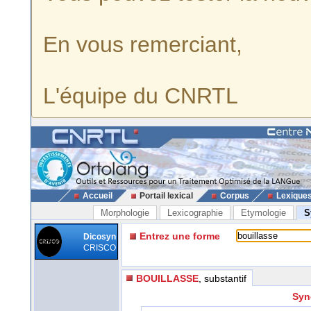
En vous remerciant,
L'équipe du CNRTL
Accueil
Portail lexical
Corpus
Lexique
Morphologie
Lexicographie
Etymologie
S
Entrez une forme
Dicosyn
CRISCO
BOUILLASSE
, substantif
Syn