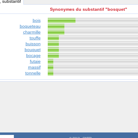
, substantif
Synonymes du substantif "bosquet"
bois
boqueteau
charmille
touffe
buisson
bouquet
bocage
futaie
massif
tonnelle