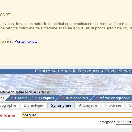
u CNRTL,
services, la version actuelle du portail sera prochainement remplacée par un
 une refonte complète de l'interface adaptée à tous les supports (ordinateurs, t
.
ion ici :
Portail lexical
cal
Corpus
Lexiques
Dictionnaires
Métalexicographie
cographie
Etymologie
Synonymie
Antonymie
Proxémie
C
ne forme
catégorie :