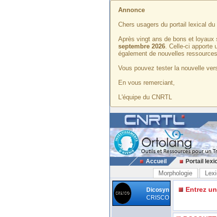
Annonce
Chers usagers du portail lexical d
Après vingt ans de bons et loyaux 
septembre 2026
. Celle-ci apporte
également de nouvelles ressources
Vous pouvez tester la nouvelle vers
En vous remerciant,
L'équipe du CNRTL
Accueil
Portail lexi
Morphologie
Lexi
Entrez u
Dicosyn
CRISCO