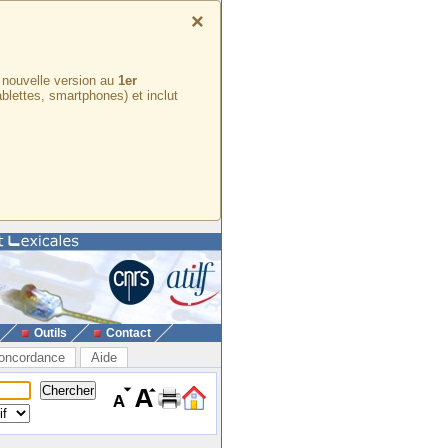
×
e nouvelle version au
1er
ablettes, smartphones) et inclut
Outils
Contact
oncordance
Aide