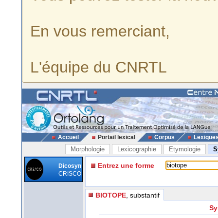
En vous remerciant,
L'équipe du CNRTL
Accueil
Portail lexical
Corpus
Lexique
Morphologie
Lexicographie
Etymologie
S
Entrez une forme
Dicosyn
CRISCO
BIOTOPE
, substantif
Sy