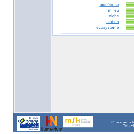
biocénose
milieu
niche
station
écosystème
44, avenue de l
Tél. : 