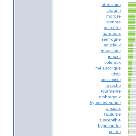
atrabilaire
chagrin
morose
sombre
acariâtre
hargneux
renfrogné
soucieux
maussade
inquiet
coléreux
mélancolique
triste
pessimiste
revêche
tourmenté
ombrageux
hypocondriaque
anxieux
taciturne
susceptible
hypocondre
colère