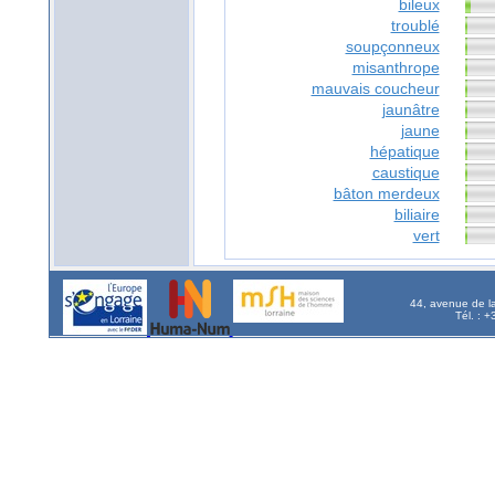
bileux
troublé
soupçonneux
misanthrope
mauvais coucheur
jaunâtre
jaune
hépatique
caustique
bâton merdeux
biliaire
vert
44, avenue de l
Tél. : 