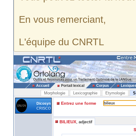
En vous remerciant,
L'équipe du CNRTL
Accueil
Portail lexical
Corpus
Lexique
Morphologie
Lexicographie
Etymologie
S
Entrez une forme
Dicosyn
CRISCO
BILIEUX
, adjectif
S